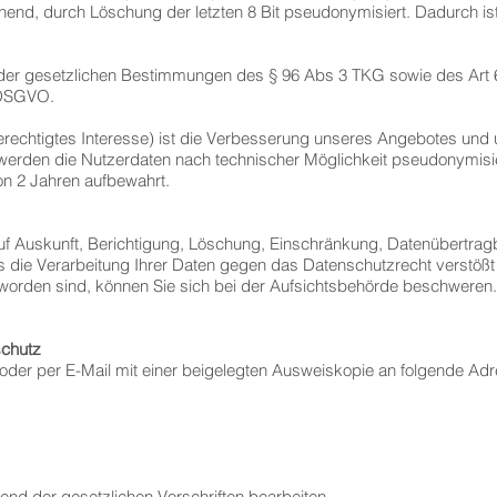
hend, durch Löschung der letzten 8 Bit pseudonymisiert. Dadurch is
 der gesetzlichen Bestimmungen des § 96 Abs 3 TKG sowie des Art 6 A
r DSGVO.
echtigtes Interesse) ist die Verbesserung unseres Angebotes und u
, werden die Nutzerdaten nach technischer Möglichkeit pseudonymisie
on 2 Jahren aufbewahrt.
uf Auskunft, Berichtigung, Löschung, Einschränkung, Datenübertragb
 die Verarbeitung Ihrer Daten gegen das Datenschutzrecht verstößt 
 worden sind, können Sie sich bei der Aufsichtsbehörde beschweren. I
schutz
ch oder per E-Mail mit einer beigelegten Ausweiskopie an folgende A
nd der gesetzlichen Vorschriften bearbeiten.